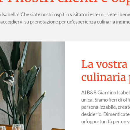
abella! Che siate nostri ospiti o visitatori esterni, siete i ben
 accogliervi su prenotazione per un'esperienza culinaria indime
La vostra
culinaria
Al B&B Giardino Isabel
unica. Siamo fieri di o
personalizzabile, creat
desiderio. Dimenticate 
un'opportunità per un v