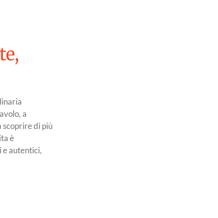
te,
linaria
avolo, a
 scoprire di più
ita è
 e autentici,